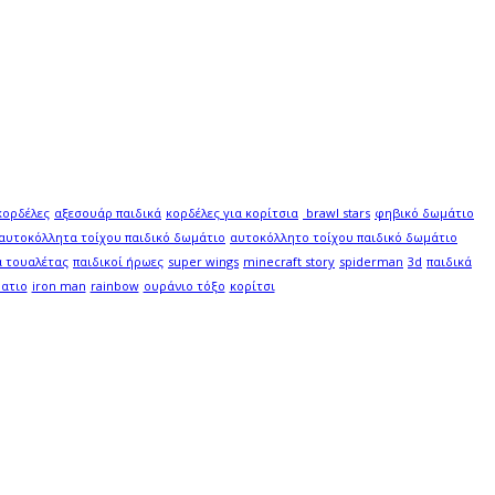
κορδέλες
αξεσουάρ παιδικά
κορδέλες για κορίτσια
brawl stars
φηβικό δωμάτιο
αυτοκόλλητα τοίχου παιδικό δωμάτιο
αυτοκόλλητο τοίχου παιδικό δωμάτιο
 τουαλέτας
παιδικοί ήρωες
super wings
minecraft story
spiderman
3d
παιδικά
ματιο
iron man
rainbow
ουράνιο τόξο
κορίτσι