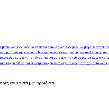
δωμάτιο
κορδέλες μαλλιών
κορίτσια
παιδικές κορδέλες μαλλιών
μωρά
κοριτσάκια 
νόσαυρος
παιδική φαντασία
black spiderman
venom
μαύρος
αυτοκόλλητα τοίχου
απετσαρίες
αυτοκόλλητα τοίχου παιδικά
αυτοκόλλητα τοίχου δέντρα
αυτοκόλλητα
ητα τοιχου σαλόνι
αυτοκολλητα τοιχου κουζίνα
αυτοκολλητα τοιχου παιδικο δω
ορές και τα νέα μας προιόντα