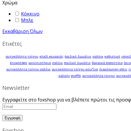
Χρώμα
Κόκκινο
Μπλε
Εκκαθάριση Όλων
Ετικέτες
αυτοκόλλητο τοίχου
κλαδί κερασιάς
παιδικό δωμάτιο
σαλόνι
καθιστικό
υπνο
knowledge
φροντιστήρια
σαλόνι
παιδικό δωμάτιο
βρεφικά παπούτσια
δει
αυτοκόλλητα τοίχου σαλόνι
αυτοκόλλητα τοίχου κουζίνα
διακόσμηση σπίτι
τ
καλσόν
graffiti
αυτοκολλητα τοιχου
αυτοκολλ
Newsletter
Εγγραφείτε στο foxshop για να βλέπετε πρώτοι τις προσφ
Foxshop