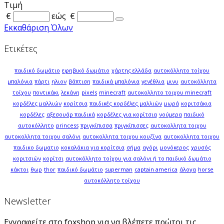
Τιμή
€
εώς
€
Εκκαθάριση Όλων
Ετικέτες
παιδικό δωμάτιο
εφηβικό δωμάτιο
χάρτης ελλάδα
αυτοκόλλητο τοίχου
μπαλόνια
πάρτι
ηλιον
βάπτιση
παιδικά μπαλόνια
γενέθλια
μινυ
αυτοκόλλητα
τοίχου
ποντικάκι
λεκάνη
pixels
minecraft
αυτοκολλητο τοιχου minecraft
κορδέλες μαλλιών
κορίτσια
παιδικές κορδέλες μαλλιών
μωρά
κοριτσάκια
κορδέλες
αξεσουάρ παιδικά
κορδέλες για κορίτσια
νούμερα
παιδικό
αυτοκόλλητο
princess
πριγκίπισσα
πριγκίπισσες
αυτοκολλητα τοιχου
αυτοκολλητα τοιχου σαλόνι
αυτοκολλητα τοιχου κουζίνα
αυτοκολλητα τοιχου
παιδικο δωματιο
κοκαλάκια για κορίτσια
σήμα
αγόρι
μονόκερος
χρυσός
κοριτσιών
κορίτσι
αυτοκόλλητο τοίχου για σαλόνι ή το παιδικό δωμάτιο
κάκτοι
θωρ
thor
παιδικό δωμάτιο
superman
captain america
άλογα
horse
αυτοκόλλητο τοίχου
Newsletter
Εγγραφείτε στο foxshop για να βλέπετε πρώτοι τις