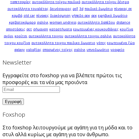
ταπετσαρίες
αυτοκόλλητα τοίχου παιδικά
αυτοκόλλητα τοίχου δέντρα
αυτοκόλλητα τουαλέτας
δεινόσαυρος
ρεξ
3d
παιδικό δωμάτιο
πίνακας σε
καμβά
old car
πίνακες
διακόσμηση
γήπεδο αεκ
αεκ
εφηβικό δωμάτιο
κρεβατοκάμαρα
σαλόνι
woman undress
αυτοκόλλητο δαπέδου
distance
αποστάσεις
σετ
σήμανση
καταστήματα
ερωτευμένες κουκουβάγιες
κουζίνα
αγόρι
κορίτσι
αυτοκολλητα τοιχου
αυτοκολλητα τοιχου σαλόνι
αυτοκολλητα
τοιχου κουζίνα
αυτοκολλητα τοιχου παιδικο δωματιο
γάτες
ερωτευμένα ζώα
galaxy
γαλαξίας
σπασμένος τοίχος
σαλόνι
υπνοδωμάτιο
γραφείο
Newsletter
Εγγραφείτε στο foxshop για να βλέπετε πρώτοι τις
προσφορές και τα νέα μας προιόντα
Foxshop
Στο foxshop λειτουργούμε με αγάπη για τη μόδα και το
στυλ αλλά κυρίως με αγάπη για τον άνθρωπο.