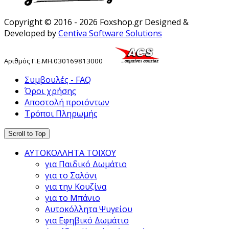
Copyright © 2016 - 2026 Foxshop.gr Designed &
Developed by
Centiva Software Solutions
Αριθμός
Γ
.
Ε
.
ΜΗ
.
030169813000
Συμβουλές - FAQ
Όροι χρήσης
Αποστολή προιόντων
Τρόποι Πληρωμής
Scroll to Top
ΑΥΤΟΚΟΛΛΗΤΑ ΤΟΙΧΟΥ
για Παιδικό Δωμάτιο
για το Σαλόνι
για την Κουζίνα
για το Μπάνιο
Αυτοκόλλητα Ψυγείου
για Εφηβικό Δωμάτιο