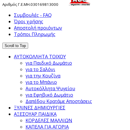
Αριθμός
Γ
.
Ε
.
ΜΗ
.
030169813000
Συμβουλές - FAQ
Όροι χρήσης
Αποστολή προιόντων
Τρόποι Πληρωμής
Scroll to Top
ΑΥΤΟΚΟΛΛΗΤΑ ΤΟΙΧΟΥ
για Παιδικό Δωμάτιο
για το Σαλόνι
για την Κουζίνα
για το Μπάνιο
Αυτοκόλλητα Ψυγείου
για Εφηβικό Δωμάτιο
Δαπέδου Κρατάμε Αποστάσεις
ΞΥΛΙΝΕΣ ΔΗΜΙΟΥΡΓΙΕΣ
ΑΞΕΣΟΥΑΡ ΠΑΙΔΙΚΑ
ΚΟΡΔΕΛΕΣ ΜΑΛΛΙΩΝ
ΚΑΠΕΛΑ ΓΙΑ ΑΓΟΡΙΑ