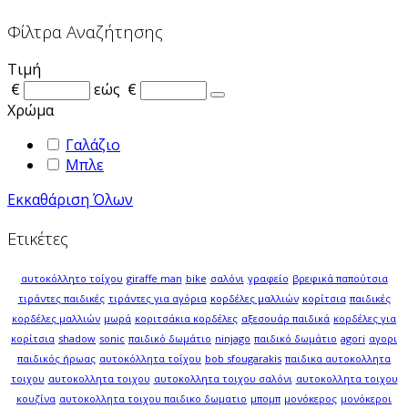
Φίλτρα Αναζήτησης
Τιμή
€
εώς
€
Χρώμα
Γαλάζιο
Μπλε
Εκκαθάριση Όλων
Ετικέτες
αυτοκόλλητο τοίχου
giraffe man
bike
σαλόνι
γραφείο
βρεφικά παπούτσια
τιράντες παιδικές
τιράντες για αγόρια
κορδέλες μαλλιών
κορίτσια
παιδικές
κορδέλες μαλλιών
μωρά
κοριτσάκια κορδέλες
αξεσουάρ παιδικά
κορδέλες για
κορίτσια
shadow
sonic
παιδικό δωμάτιο
ninjago
παιδικό δωμάτιο
agori
αγορι
παιδικός ήρωας
αυτοκόλλητα τοίχου
bob sfougarakis
παιδικα αυτοκολλητα
τοιχου
αυτοκολλητα τοιχου
αυτοκολλητα τοιχου σαλόνι
αυτοκολλητα τοιχου
κουζίνα
αυτοκολλητα τοιχου παιδικο δωματιο
μπομπ
μονόκερος
μονόκεροι