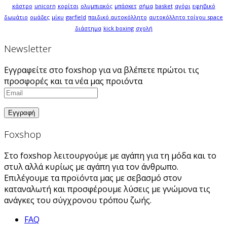
κάστρο
unicorn
κορίτσι
ολυμπιακός
μπάσκετ
σήμα
basket
αγόρι
εφηβικό
δωμάτιο
ομάδες
μίκυ
garfield
παιδικό αυτοκόλλητο
αυτοκόλλητο τοίχου space
διάστημα
kick boxing
σχολή
Newsletter
Εγγραφείτε στο foxshop για να βλέπετε πρώτοι τις
προσφορές και τα νέα μας προιόντα
Foxshop
Στο foxshop λειτουργούμε με αγάπη για τη μόδα και το
στυλ αλλά κυρίως με αγάπη για τον άνθρωπο.
Επιλέγουμε τα προϊόντα μας με σεβασμό στον
καταναλωτή και προσφέρουμε λύσεις με γνώμονα τις
ανάγκες του σύγχρονου τρόπου ζωής.
FAQ