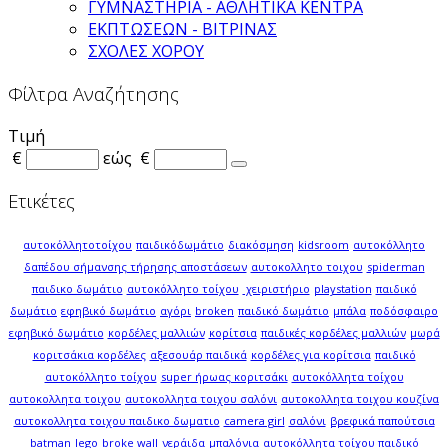
ΓΥΜΝΑΣΤΗΡΙΑ - ΑΘΛΗΤΙΚΑ ΚΕΝΤΡΑ
ΕΚΠΤΩΣΕΩΝ - ΒΙΤΡΙΝΑΣ
ΣΧΟΛΕΣ ΧΟΡΟΥ
Φίλτρα Αναζήτησης
Τιμή
€
εώς
€
Ετικέτες
αυτοκόλλητοτοίχου
παιδικόδωμάτιο
διακόσμηση
kidsroom
αυτοκόλλητο
δαπέδου σήμανσης τήρησης αποστάσεων
αυτοκολλητο τοιχου
spiderman
παιδικο δωμάτιο
αυτοκόλλητο τοίχου
χειριστήριο
playstation
παιδικό
δωμάτιο
εφηβικό δωμάτιο
αγόρι
broken
παιδικό δωμάτιο
μπάλα
ποδόσφαιρο
εφηβικό δωμάτιο
κορδέλες μαλλιών
κορίτσια
παιδικές κορδέλες μαλλιών
μωρά
κοριτσάκια κορδέλες
αξεσουάρ παιδικά
κορδέλες για κορίτσια
παιδικό
αυτοκόλλητο τοίχου
super ήρωας κοριτσάκι
αυτοκόλλητα τοίχου
αυτοκολλητα τοιχου
αυτοκολλητα τοιχου σαλόνι
αυτοκολλητα τοιχου κουζίνα
αυτοκολλητα τοιχου παιδικο δωματιο
camera girl
σαλόνι
βρεφικά παπούτσια
batman
lego
broke wall
νεράιδα
μπαλόνια
αυτοκόλλητα τοίχου παιδικό