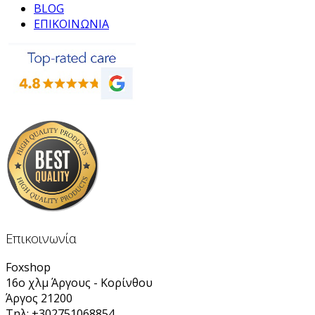
BLOG
ΕΠΙΚΟΙΝΩΝΙΑ
Επικοινωνία
Foxshop
16ο χλμ Άργους - Κορίνθου
Άργος 21200
Τηλ: +302751068854