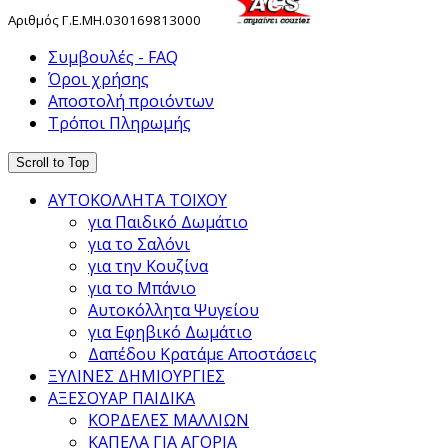
Αριθμός
Γ
.
Ε
.
ΜΗ
.
030169813000
Συμβουλές - FAQ
Όροι χρήσης
Αποστολή προιόντων
Τρόποι Πληρωμής
Scroll to Top
ΑΥΤΟΚΟΛΛΗΤΑ ΤΟΙΧΟΥ
για Παιδικό Δωμάτιο
για το Σαλόνι
για την Κουζίνα
για το Μπάνιο
Αυτοκόλλητα Ψυγείου
για Εφηβικό Δωμάτιο
Δαπέδου Κρατάμε Αποστάσεις
ΞΥΛΙΝΕΣ ΔΗΜΙΟΥΡΓΙΕΣ
ΑΞΕΣΟΥΑΡ ΠΑΙΔΙΚΑ
ΚΟΡΔΕΛΕΣ ΜΑΛΛΙΩΝ
ΚΑΠΕΛΑ ΓΙΑ ΑΓΟΡΙΑ