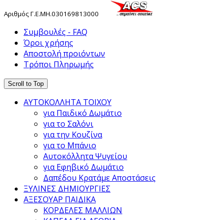
Αριθμός
Γ
.
Ε
.
ΜΗ
.
030169813000
Συμβουλές - FAQ
Όροι χρήσης
Αποστολή προιόντων
Τρόποι Πληρωμής
Scroll to Top
ΑΥΤΟΚΟΛΛΗΤΑ ΤΟΙΧΟΥ
για Παιδικό Δωμάτιο
για το Σαλόνι
για την Κουζίνα
για το Μπάνιο
Αυτοκόλλητα Ψυγείου
για Εφηβικό Δωμάτιο
Δαπέδου Κρατάμε Αποστάσεις
ΞΥΛΙΝΕΣ ΔΗΜΙΟΥΡΓΙΕΣ
ΑΞΕΣΟΥΑΡ ΠΑΙΔΙΚΑ
ΚΟΡΔΕΛΕΣ ΜΑΛΛΙΩΝ