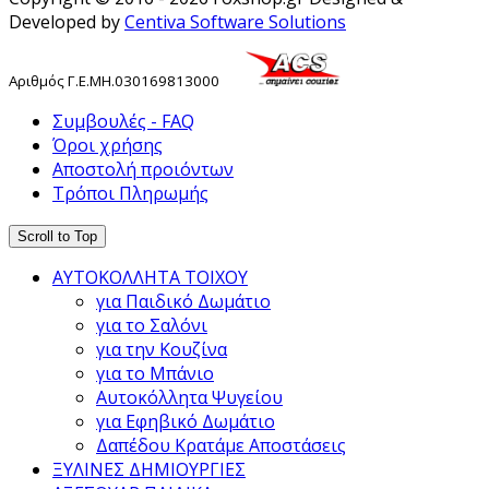
Developed by
Centiva Software Solutions
Αριθμός
Γ
.
Ε
.
ΜΗ
.
030169813000
Συμβουλές - FAQ
Όροι χρήσης
Αποστολή προιόντων
Τρόποι Πληρωμής
Scroll to Top
ΑΥΤΟΚΟΛΛΗΤΑ ΤΟΙΧΟΥ
για Παιδικό Δωμάτιο
για το Σαλόνι
για την Κουζίνα
για το Μπάνιο
Αυτοκόλλητα Ψυγείου
για Εφηβικό Δωμάτιο
Δαπέδου Κρατάμε Αποστάσεις
ΞΥΛΙΝΕΣ ΔΗΜΙΟΥΡΓΙΕΣ