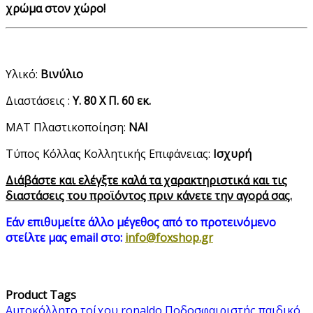
χρώμα στον χώρο!
Υλικό:
Βινύλιο
Διαστάσεις :
Υ. 80 Χ Π. 60 εκ.
ΜΑΤ Πλαστικοποίηση:
ΝΑΙ
Τύπος Κόλλας Κολλητικής Επιφάνειας:
Ισχυρή
Διάβάστε και ελέγξτε καλά τα χαρακτηριστικά και τις
διαστάσεις του προϊόντος πριν κάνετε την αγορά σας.
Εάν επιθυμείτε άλλο μέγεθος από τo προτεινόμενo
στείλτε μας email στο:
info@foxshop.gr
Product Tags
Αυτοκόλλητο τοίχου
ronaldo
Ποδοσφαιριστής
παιδικό